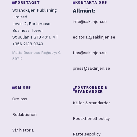
FÖRETAGET
KONTAKTA OSS
Allmänt:
Strandkajen Publishing
Limited
info@saklinjen.se
Level 2, Portomaso
Business Tower
editorial@saklinjen.se
St Julian's STJ 4011, MT
+356 2138 9340
tips@saklinjen.se
Malta Business Registry: C
89712
press@saklinjen.se
OM OSS
FÖRTROENDE &
STANDARDER
Om oss
Källor & standarder
Redaktionen
Redaktionell policy
Vår historia
Rättelsepolicy