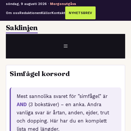
söndag, 9 augusti 2026 ·
Morgonutgåva
Om oss
Redaktionen
Källor
Kontakt
NYHETSBREV
Hoppa
Saklinjen
till
innehåll
MENY
Simfågel korsord
Mest sannolika svaret för ”simfågel” är
AND
(3 bokstäver) – en anka. Andra
vanliga svar är årtan, anden, ejder, trut
och dopping. Här har du en komplett
lista med längder.