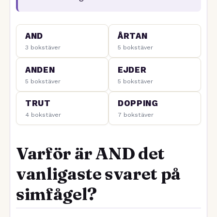
AND
ÅRTAN
3 bokstäver
5 bokstäver
ANDEN
EJDER
5 bokstäver
5 bokstäver
TRUT
DOPPING
4 bokstäver
7 bokstäver
Varför är AND det
vanligaste svaret på
simfågel?