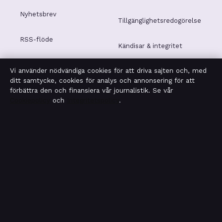
Nyhetsbrev
Tillgänglighetsredogörelse
RSS-flöde
Kändisar & integritet
Vi använder nödvändiga cookies för att driva sajten och, med
Integritetspolicy
ditt samtycke, cookies för analys och annonsering för att
förbättra den och finansiera vår journalistik. Se vår
Cookiepolicy
och
Integritetspolicy
.
OM SAKLINJEN I KORTHET
Saklinjen är en oberoende svensk digital nyhetssajt med
fokus på film, tv, kultur och nöjesnyheter. Varje artikel har
en namngiven byline, granskas av en redaktör och
faktagranskas innan publicering.
Vi rättar misstag skyndsamt. Allmänna förfrågningar:
info@saklinjen.se
.