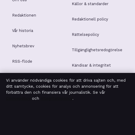
Källor & standarder
Redaktionen
Redaktionell policy
Vår historia
Rättelsepolicy
Nyhetsbrev
Tillgänglighetsredogörelse
RSS-flöde
Kändisar & integritet
Vi använder nödvändiga cookies för att driva sajten och, med
Integritetspolicy
ditt samtycke, cookies för analys och annonsering för att
förbättra den och finansiera vår journalistik. Se vår
Cookiepolicy
och
Integritetspolicy
.
OM SAKLINJEN I KORTHET
Saklinjen är en oberoende svensk digital nyhetssajt med
fokus på film, tv, kultur och nöjesnyheter. Varje artikel har
en namngiven byline, granskas av en redaktör och