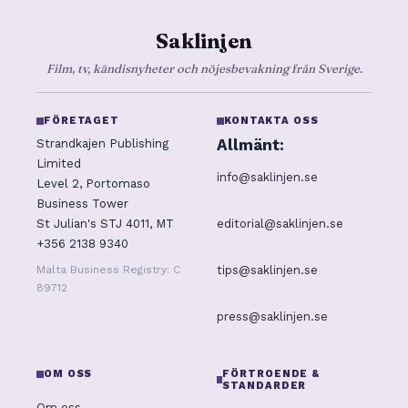
Saklinjen
Film, tv, kändisnyheter och nöjesbevakning från Sverige.
FÖRETAGET
KONTAKTA OSS
Allmänt:
Strandkajen Publishing
Limited
info@saklinjen.se
Level 2, Portomaso
Business Tower
editorial@saklinjen.se
St Julian's STJ 4011, MT
+356 2138 9340
tips@saklinjen.se
Malta Business Registry: C
89712
press@saklinjen.se
OM OSS
FÖRTROENDE &
STANDARDER
Om oss