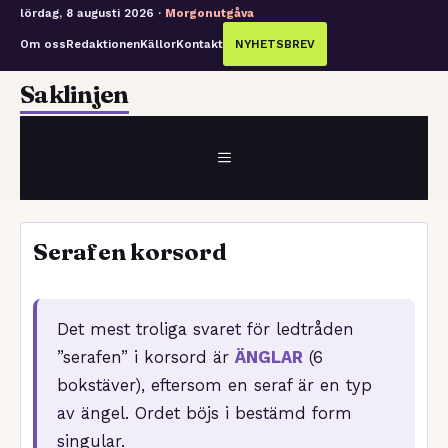
lördag, 8 augusti 2026 ·
Morgonutgåva
Om oss
Redaktionen
Källor
Kontakt
NYHETSBREV
Hoppa
Saklinjen
till
innehåll
MENY
Serafen korsord
Det mest troliga svaret för ledtråden
”serafen” i korsord är
ÄNGLAR
(6
bokstäver), eftersom en seraf är en typ
av ängel. Ordet böjs i bestämd form
singular.