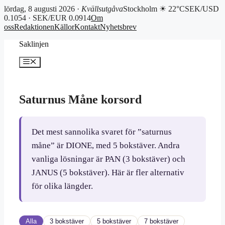
lördag, 8 augusti 2026 ·
Kvällsutgåva
Stockholm ☀ 22°C
SEK/USD
0.1054 · SEK/EUR 0.0914
Om
oss
Redaktionen
Källor
Kontakt
Nyhetsbrev
Hoppa
Saklinjen
till
innehåll
Meny
Saturnus Måne korsord
Det mest sannolika svaret för ”saturnus
måne” är DIONE, med 5 bokstäver. Andra
vanliga lösningar är PAN (3 bokstäver) och
JANUS (5 bokstäver). Här är fler alternativ
för olika längder.
Alla
3 bokstäver
5 bokstäver
7 bokstäver