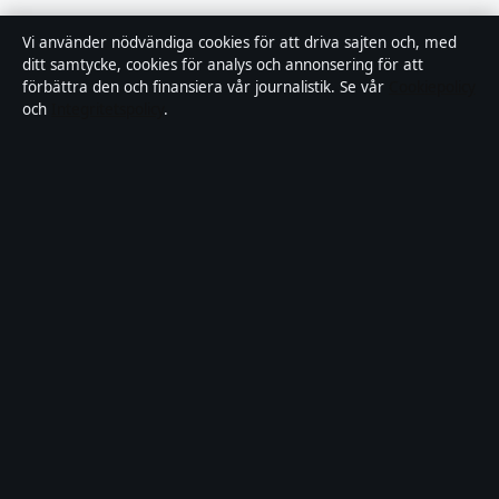
Rättelsepolicy
Vi använder nödvändiga cookies för att driva sajten och, med
ditt samtycke, cookies för analys och annonsering för att
Tillgänglighetsredogörelse
förbättra den och finansiera vår journalistik. Se vår
Cookiepolicy
och
Integritetspolicy
.
Kändisar & integritet
Integritetspolicy
Om Saklinjen i korthet
Saklinjen är en oberoende svensk digital nyhetssajt med fokus på
film, tv, kultur och nöjesnyheter. Varje artikel har en namngiven
byline, granskas av en redaktör och faktagranskas innan publicering.
Vi rättar misstag skyndsamt. Allmänna förfrågningar:
info@saklinjen.se
.
saklinjen.se drivs av Strandkajen Publishing Limited (Malta
Business Registry: C 89712).