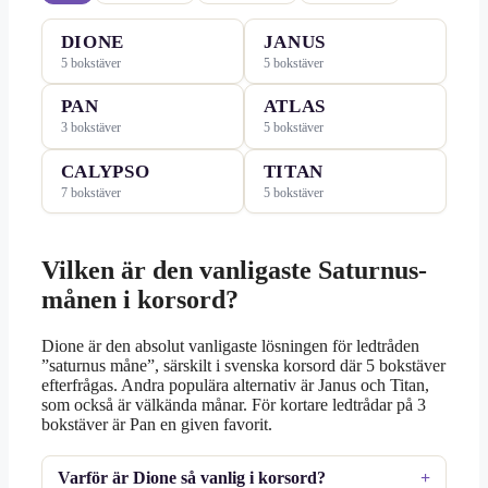
DIONE
JANUS
5 bokstäver
5 bokstäver
PAN
ATLAS
3 bokstäver
5 bokstäver
CALYPSO
TITAN
7 bokstäver
5 bokstäver
Vilken är den vanligaste Saturnus-
månen i korsord?
Dione är den absolut vanligaste lösningen för ledtråden
”saturnus måne”, särskilt i svenska korsord där 5 bokstäver
efterfrågas. Andra populära alternativ är Janus och Titan,
som också är välkända månar. För kortare ledtrådar på 3
bokstäver är Pan en given favorit.
Varför är Dione så vanlig i korsord?