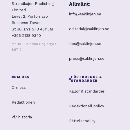
Allmänt:
Strandkajen Publishing
Limited
info@saklinjen.se
Level 2, Portomaso
Business Tower
editorial@saklinjen.se
St Julian's STJ 4011, MT
+356 2138 9340
tips@saklinjen.se
Malta Business Registry: C
89712
press@saklinjen.se
OM OSS
FÖRTROENDE &
STANDARDER
Om oss
Källor & standarder
Redaktionen
Redaktionell policy
Vår historia
Rättelsepolicy