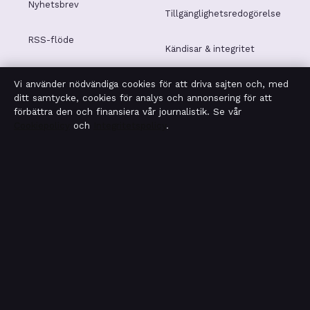
Nyhetsbrev
Tillgänglighetsredogörelse
RSS-flöde
Kändisar & integritet
Vi använder nödvändiga cookies för att driva sajten och, med
Integritetspolicy
ditt samtycke, cookies för analys och annonsering för att
förbättra den och finansiera vår journalistik. Se vår
Cookiepolicy
och
Integritetspolicy
.
OM SAKLINJEN I KORTHET
Saklinjen är en oberoende svensk digital nyhetssajt med
fokus på film, tv, kultur och nöjesnyheter. Varje artikel har
en namngiven byline, granskas av en redaktör och
faktagranskas innan publicering.
Vi rättar misstag skyndsamt. Allmänna förfrågningar:
info@saklinjen.se
.