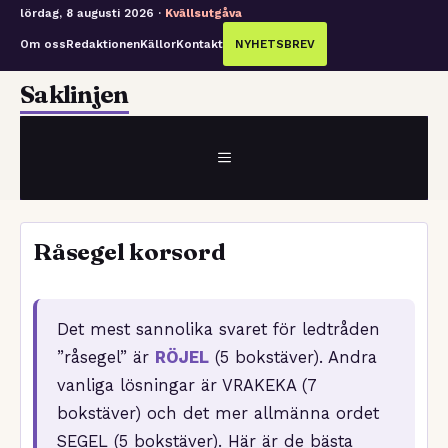
lördag, 8 augusti 2026 ·
Kvällsutgåva
Om oss
Redaktionen
Källor
Kontakt
NYHETSBREV
Hoppa
Saklinjen
till
innehåll
MENY
Råsegel korsord
Det mest sannolika svaret för ledtråden
”råsegel” är
RÖJEL
(5 bokstäver). Andra
vanliga lösningar är VRAKEKA (7
bokstäver) och det mer allmänna ordet
SEGEL (5 bokstäver). Här är de bästa