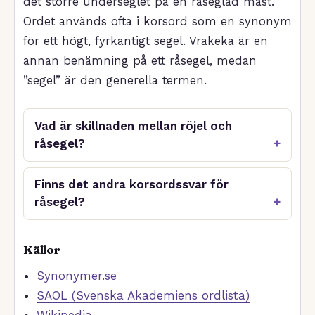
det större underseglet på en råseglad mast.
Ordet används ofta i korsord som en synonym
för ett högt, fyrkantigt segel. Vrakeka är en
annan benämning på ett råsegel, medan
”segel” är den generella termen.
Vad är skillnaden mellan röjel och
råsegel?
Finns det andra korsordssvar för
råsegel?
Källor
Synonymer.se
SAOL (Svenska Akademiens ordlista)