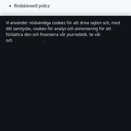
Redaktionell policy
Rättelsepolicy
Vi använder nödvändiga cookies för att driva sajten och, med
ditt samtycke, cookies för analys och annonsering för att
Tillgänglighetsredogörelse
förbättra den och finansiera vår journalistik. Se vår
Cookiepolicy
och
Integritetspolicy
.
Kändisar & integritet
Integritetspolicy
Om Saklinjen i korthet
Saklinjen är en oberoende svensk digital nyhetssajt med fokus på
film, tv, kultur och nöjesnyheter. Varje artikel har en namngiven
byline, granskas av en redaktör och faktagranskas innan publicering.
Vi rättar misstag skyndsamt. Allmänna förfrågningar:
info@saklinjen.se
.
saklinjen.se drivs av Strandkajen Publishing Limited (Malta