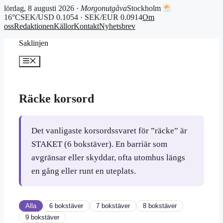
lördag, 8 augusti 2026 ·
Morgonutgåva
Stockholm
16°C
SEK/USD 0.1054 · SEK/EUR 0.0914
Om
oss
Redaktionen
Källor
Kontakt
Nyhetsbrev
Hoppa
Saklinjen
till
innehåll
Meny
Räcke korsord
Det vanligaste korsordssvaret för ”räcke” är
STAKET (6 bokstäver). En barriär som
avgränsar eller skyddar, ofta utomhus längs
en gång eller runt en uteplats.
Alla
6 bokstäver
7 bokstäver
8 bokstäver
9 bokstäver