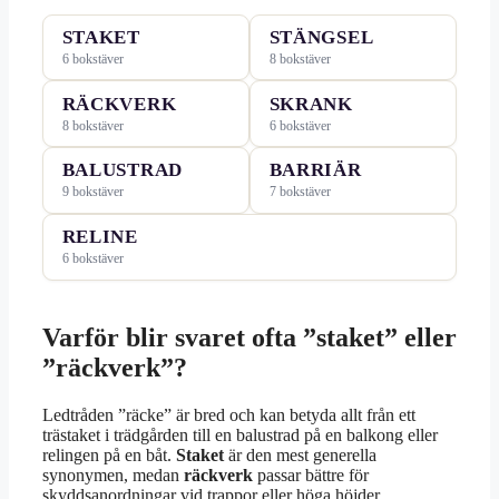
STAKET
STÄNGSEL
6 bokstäver
8 bokstäver
RÄCKVERK
SKRANK
8 bokstäver
6 bokstäver
BALUSTRAD
BARRIÄR
9 bokstäver
7 bokstäver
RELINE
6 bokstäver
Varför blir svaret ofta ”staket” eller
”räckverk”?
Ledtråden ”räcke” är bred och kan betyda allt från ett
trästaket i trädgården till en balustrad på en balkong eller
relingen på en båt.
Staket
är den mest generella
synonymen, medan
räckverk
passar bättre för
skyddsanordningar vid trappor eller höga höjder.