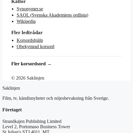
Källor
Synonymer.se
SAOL (Svenska Akademiens ordlista)
Wikipedia
Fler ledtrådar
Korsordshjälp
Obekymrad korsord
Fler korsordsord →
© 2026 Saklinjen
Saklinjen
Film, tv, kändisnyheter och nöjesbevakning från Sverige.
Företaget
Strandkajen Publishing Limited
Level 2, Portomaso Business Tower
St Julian's STJ 4011, MT