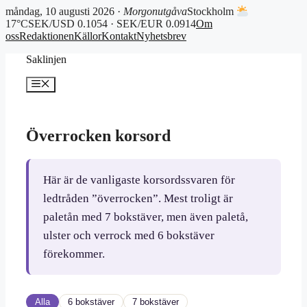
måndag, 10 augusti 2026 ·
Morgonutgåva
Stockholm
17°C
SEK/USD 0.1054 · SEK/EUR 0.0914
Om
oss
Redaktionen
Källor
Kontakt
Nyhetsbrev
Hoppa
Saklinjen
till
innehåll
Meny
Överrocken korsord
Här är de vanligaste korsordssvaren för
ledtråden ”överrocken”. Mest troligt är
paletån med 7 bokstäver, men även paletå,
ulster och verrock med 6 bokstäver
förekommer.
Alla
6 bokstäver
7 bokstäver