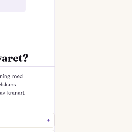
varet?
llning med
elskans
av kranar).