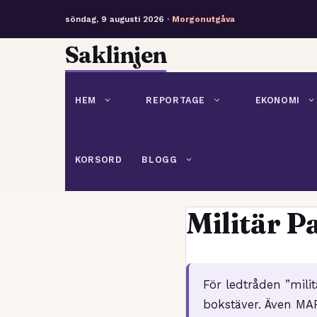
söndag, 9 augusti 2026 ·
Morgonutgåva
Hoppa
Saklinjen
till
innehåll
HEM
REPORTAGE
EKONOMI
KORSORD
BLOGG
Militär P
För ledtråden ”mili
bokstäver. Även MA