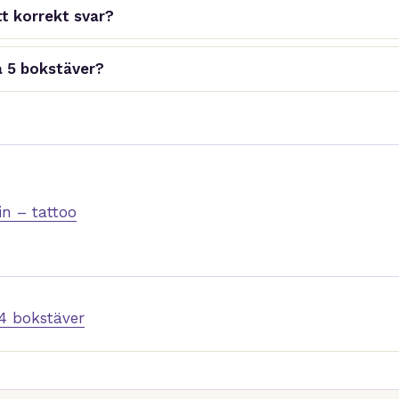
t korrekt svar?
å 5 bokstäver?
n – tattoo
4 bokstäver