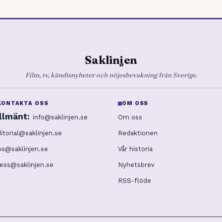
Saklinjen
Film, tv, kändisnyheter och nöjesbevakning från Sverige.
KONTAKTA OSS
OM OSS
llmänt:
info@saklinjen.se
Om oss
itorial@saklinjen.se
Redaktionen
ps@saklinjen.se
Vår historia
ess@saklinjen.se
Nyhetsbrev
RSS-flöde