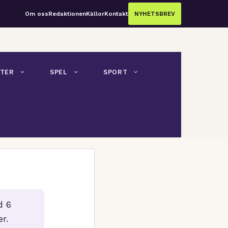
Om oss
Redaktionen
Källor
Kontakt
NYHETSBREV
TER
SPEL
SPORT
d 6
r.