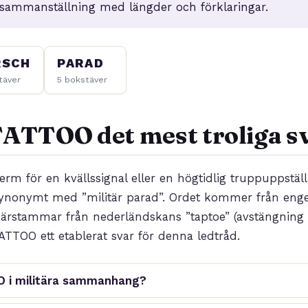
 sammanställning med längder och förklaringar.
RSCH
PARAD
täver
5 bokstäver
TATTOO det mest troliga s
erm för en kvällssignal eller en högtidlig truppuppstä
 synonymt med ”militär parad”. Ordet kommer från eng
 härstammar från nederländskans ”taptoe” (avstängning 
ATTOO ett etablerat svar för denna ledtråd.
 i militära sammanhang?