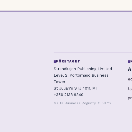
FÖRETAGET
A
Strandkajen Publishing Limited
Level 2, Portomaso Business
ed
Tower
St Julian's STJ 4011, MT
ti
+356 2138 9340
pr
Malta Business Registry: C 89712