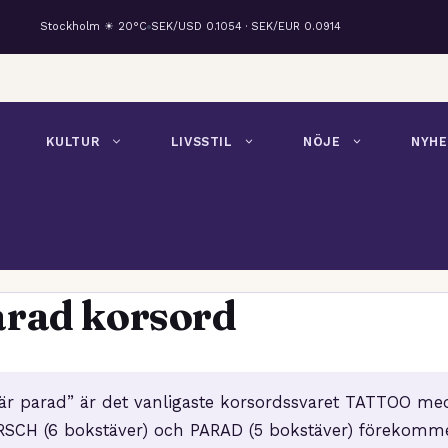
Stockholm ☀ 20°C
SEK/USD 0.1054 · SEK/EUR 0.0914
KULTUR
LIVSSTIL
NÖJE
NYHE
arad korsord
tär parad” är det vanligaste korsordssvaret TATTOO me
RSCH (6 bokstäver) och PARAD (5 bokstäver) förekomme