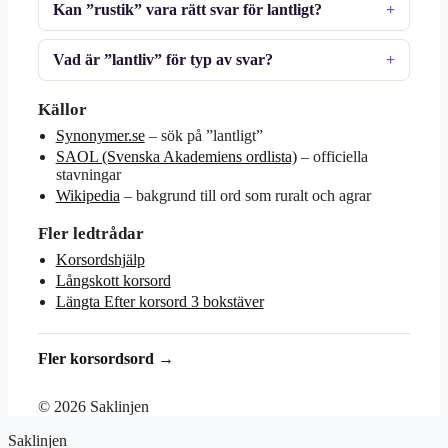
Kan ”rustik” vara rätt svar för lantligt?
Vad är ”lantliv” för typ av svar?
Källor
Synonymer.se
– sök på ”lantligt”
SAOL (Svenska Akademiens ordlista)
– officiella
stavningar
Wikipedia
– bakgrund till ord som ruralt och agrar
Fler ledtrådar
Korsordshjälp
Långskott korsord
Längta Efter korsord 3 bokstäver
Fler korsordsord →
© 2026 Saklinjen
Saklinjen