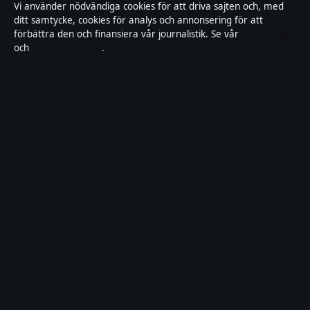
Vi använder nödvändiga cookies för att driva sajten och, med
ditt samtycke, cookies för analys och annonsering för att
Tillgänglighetsredogörelse
förbättra den och finansiera vår journalistik. Se vår
Cookiepolicy
och
Integritetspolicy
.
Kändisar & integritet
Integritetspolicy
Om Saklinjen i korthet
Saklinjen är en oberoende svensk digital nyhetssajt med fokus på
film, tv, kultur och nöjesnyheter. Varje artikel har en namngiven
byline, granskas av en redaktör och faktagranskas innan publicering.
Vi rättar misstag skyndsamt. Allmänna förfrågningar:
info@saklinjen.se
.
saklinjen.se drivs av Strandkajen Publishing Limited (Malta
Business Registry: C 89712).
© 2026 saklinjen.se ·
WorldRSS
·
Så verifierar vi vår rapportering