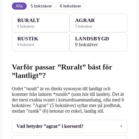
Alla
5 bokstäver
6 bokstäver
RURALT
AGRAR
6 bokstäver
5 bokstäver
RUSTIK
LANDSBYGD
9 bokstäver
6 bokstäver
Varför passar ”Ruralt” bäst för
”lantligt”?
Ordet ”ruralt” är en direkt synonym till lantligt och
kommer från latinets *ruralis* (som hör till landet). Det är
det mest exakta svaret i korsordssammanhang, ofta med 6
bokstäver. ”Agrar” (5 bokstäver) syftar mer på jordbruk,
medan ”rustik” (6) betonar en enkel, lantlig stil.
Vad betyder ”agrar” i korsord?