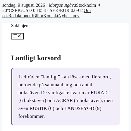
söndag, 9 augusti 2026 ·
Morgonutgåva
Stockholm ☀
20°C
SEK/USD 0.1054 · SEK/EUR 0.0914
Om
oss
Redaktionen
Källor
Kontakt
Nyhetsbrev
Hoppa
Saklinjen
till
innehåll
Meny
Lantligt korsord
Ledtråden ”lantligt” kan lösas med flera ord,
beroende på sammanhang och antal
bokstäver. De vanligaste svaren är RURALT
(6 bokstäver) och AGRAR (5 bokstäver), men
även RUSTIK (6) och LANDSBYGD (9)
förekommer.