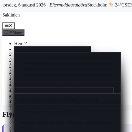
torsdag, 6 augusti 2026 ·
Eftermiddagsutgåva
Stockholm
24°C
SEK
Hoppa
Saklinjen
till
innehåll
Meny
Meny
Hem
Reportage
Cookiepolicy
Ekonomi
Rollistan i Quantum of Solace – skådespelare och fakta
Kultur
Historia
แลกเงินสวีเดน ไทย – Aktuell växelkurs och bästa
Livsstil
Man Utd mot Rangers FC laguppställning 2025 | Europa
spartipsen
Vad Är En Kulturkanon – Kulturens Värde och Debatt
Nöje
Kontakt
League
Espresso House Near Me – Lokalt, Meny & Öppettider
Nyheter
I Love Pizza Visby – Meny, öppettider och recensioner
Mio min Mio film – Streama, rollista, trailer &
När kommer säsong 3 av The Summer I Turned Pretty –
Spel
Nyhetsbrev
Booty Bei Low Waist Skinny Bootcut Jeans – Guide &
åldersgräns
Ont på ena sidan av halsen – Vad Du Bör Veta
Premiär, schema och datum 2025
Samsung Smart Tag 2 – Pålitlig Spårning och Enkel
Sport
recension
Gin och tonic varianter – Recept, tips och trender för
Användning
Can You Run It – Kontrollera Datorns Spelprestanda
Korsord
Om oss
2025
Filmer med Julie Walters – Komplett filmografi och
Elite Stora Hotellet Jönköping – Komfort Och Historia
One Million Parfym Dam – Priser, Recensioner och Köp
Den som dräper säsong 2 – Rollista, avsnitt och
Nu tar vi dom – historien om Sveriges hockeylåt från
Blogg
roller
2025
Svarta prickar i synfältet – Trygg Ögonhälsa Rådgivning
Sveriges nya kreditförbud skakar om spelmarknaden
streaming
1989
Tipsa oss
Flimmer i ögats ytterkant – Orsaker och när du ska söka
I Love Pizza Allum – Familjär Smakupplevelse I Partille
Battle for Azeroth: guide till BFA 2026
vård
Flygplats korsord 4 bokstäver
Den Otroliga Vandringen Svenskt Tal – Streama på
Samsung Galaxy Z Flip7 FE – Test, pris och
Zadig Voltaire This Is Her – Doftnoter, priser och
Sälja Guld Till Pantbank – Så Fungerar Det & Priser
Finacea före och efter – resultat och biverkningar
Breaking the Habit of Being Yourself – guide och
Disney+ och Apple TV
specifikationer
Baka med Frida lussebullar – Saftiga Bullar Med
köpguide
sammanfattning
Saucony Triumph 22 Dam – Köpguide, specifikationer
Träna Armar Gym Tjej – Bästa Övningarna & Schema
Vaniljsmör
Thor (film) – filmerna, ordning och skådespelare
och pris
2025
Rollistan i Harry Potter och de vises sten – Original och
När är det lag på vinterdäck – Datum, böter och regler
Dilsa Demirbag-Sten – Familj, böcker och karriär