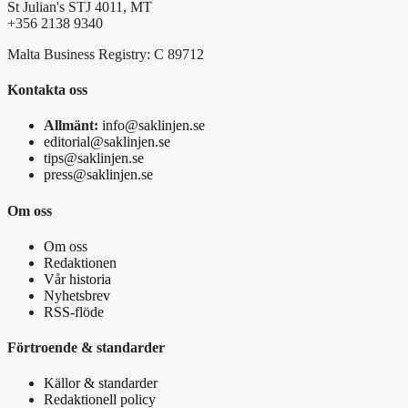
St Julian's STJ 4011, MT
+356 2138 9340
Malta Business Registry: C 89712
Kontakta oss
Allmänt:
info@saklinjen.se
editorial@saklinjen.se
tips@saklinjen.se
press@saklinjen.se
Om oss
Om oss
Redaktionen
Vår historia
Nyhetsbrev
RSS-flöde
Förtroende & standarder
Källor & standarder
Redaktionell policy