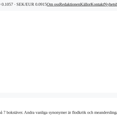
0.1057 · SEK/EUR 0.0915
Om oss
Redaktionen
Källor
Kontakt
Nyhets
 7 bokstäver. Andra vanliga synonymer är flodkrök och meanderslinga, 