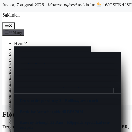
fredag, 7 augusti 2026 ·
Morgonutgåva
Stockholm
16°C
SEK/USD 
Hoppa
Saklinjen
till
innehåll
Meny
Meny
Hem
Reportage
Cookiepolicy
Ekonomi
Rollistan i Quantum of Solace – skådespelare och fakta
Kultur
Historia
แลกเงินสวีเดน ไทย – Aktuell växelkurs och bästa
Livsstil
Man Utd mot Rangers FC laguppställning 2025 | Europa
spartipsen
Vad Är En Kulturkanon – Kulturens Värde och Debatt
Nöje
Kontakt
League
Espresso House Near Me – Lokalt, Meny & Öppettider
Nyheter
I Love Pizza Visby – Meny, öppettider och recensioner
Mio min Mio film – Streama, rollista, trailer &
När kommer säsong 3 av The Summer I Turned Pretty –
Spel
Nyhetsbrev
Booty Bei Low Waist Skinny Bootcut Jeans – Guide &
åldersgräns
Ont på ena sidan av halsen – Vad Du Bör Veta
Premiär, schema och datum 2025
Samsung Smart Tag 2 – Pålitlig Spårning och Enkel
Sport
recension
Gin och tonic varianter – Recept, tips och trender för
Användning
Can You Run It – Kontrollera Datorns Spelprestanda
Korsord
Om oss
2025
Filmer med Julie Walters – Komplett filmografi och
Elite Stora Hotellet Jönköping – Komfort Och Historia
One Million Parfym Dam – Priser, Recensioner och Köp
Den som dräper säsong 2 – Rollista, avsnitt och
Nu tar vi dom – historien om Sveriges hockeylåt från
Blogg
roller
2025
Svarta prickar i synfältet – Trygg Ögonhälsa Rådgivning
Sveriges nya kreditförbud skakar om spelmarknaden
streaming
1989
Tipsa oss
Flimmer i ögats ytterkant – Orsaker och när du ska söka
I Love Pizza Allum – Familjär Smakupplevelse I Partille
Battle for Azeroth: guide till BFA 2026
vård
Flodslinga korsord
Den Otroliga Vandringen Svenskt Tal – Streama på
Samsung Galaxy Z Flip7 FE – Test, pris och
Zadig Voltaire This Is Her – Doftnoter, priser och
Sälja Guld Till Pantbank – Så Fungerar Det & Priser
Finacea före och efter – resultat och biverkningar
Breaking the Habit of Being Yourself – guide och
Disney+ och Apple TV
specifikationer
Baka med Frida lussebullar – Saftiga Bullar Med
köpguide
sammanfattning
Saucony Triumph 22 Dam – Köpguide, specifikationer
Träna Armar Gym Tjej – Bästa Övningarna & Schema
Vaniljsmör
Det mest sannolika svaret för ledtråden ”flodslinga” är MEANDER, på
Thor (film) – filmerna, ordning och skådespelare
och pris
2025
Rollistan i Harry Potter och de vises sten – Original och
När är det lag på vinterdäck – Datum, böter och regler
Dilsa Demirbag-Sten – Familj, böcker och karriär