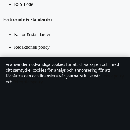
RSS-flöde
Förtroende & standarder
Källor & standarder
Redaktionell policy
Rättelsepolicy
Vi använder nödvändiga cookies för att driva sajten och, med
ditt samtycke, cookies för analys och annonsering för att
Tillgänglighetsredogörelse
förbättra den och finansiera vår journalistik. Se vår
Cookiepolicy
och
Integritetspolicy
.
Kändisar & integritet
Integritetspolicy
Om Saklinjen i korthet
Saklinjen är en oberoende svensk digital nyhetssajt med fokus på