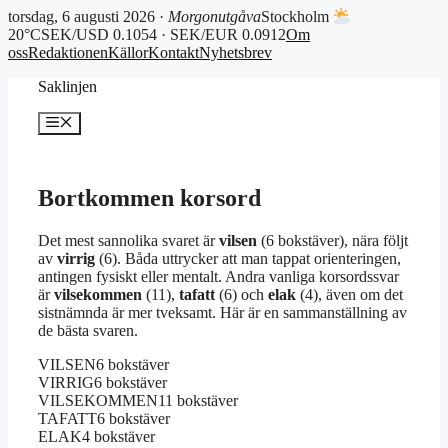
torsdag, 6 augusti 2026 ·
Morgonutgåva
Stockholm
20°C
SEK/USD 0.1054 · SEK/EUR 0.0912
Om
oss
Redaktionen
Källor
Kontakt
Nyhetsbrev
Hoppa
Saklinjen
till
innehåll
Meny
Bortkommen korsord
Det mest sannolika svaret är
vilsen
(6 bokstäver), nära följt
av
virrig
(6). Båda uttrycker att man tappat orienteringen,
antingen fysiskt eller mentalt. Andra vanliga korsordssvar
är
vilsekommen
(11),
tafatt
(6) och
elak
(4), även om det
sistnämnda är mer tveksamt. Här är en sammanställning av
de bästa svaren.
VILSEN
6 bokstäver
VIRRIG
6 bokstäver
VILSEKOMMEN
11 bokstäver
TAFATT
6 bokstäver
ELAK
4 bokstäver