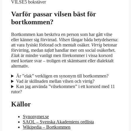
VILSE
5 bokstäver
Varför passar vilsen bäst för
bortkommen?
Bortkommen kan beskriva en person som har gått vilse
eller känner sig förvirrad.
Vilsen
fångar båda betydelserna:
att vara fysiskt förlorad och mentalt osäker.
Virrig
betonar
förvirring, medan
tafatt
handlar mer om social osäkerhet.
Elak
är mindre vanligt men förekommer i vissa korsord
med kortare svar – troligen ett skämtsamt eller dialektalt
alternativ.
Är ”elak” verkligen en synonym till bortkommen?
Vad är skillnaden mellan vilsen och virrig?
Kan jag använda ”vilsekommen” i ett korsord med 11
rutor?
Källor
Synonymer.se
SAOL – Svenska Akademiens ordlista
Wikipedia – Bortkommen