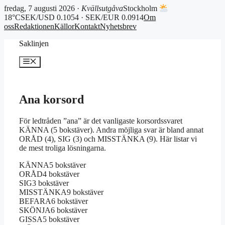
fredag, 7 augusti 2026 ·
Kvällsutgåva
Stockholm
18°C
SEK/USD 0.1054 · SEK/EUR 0.0914
Om
oss
Redaktionen
Källor
Kontakt
Nyhetsbrev
Hoppa
Saklinjen
till
innehåll
Meny
Ana korsord
För ledtråden ”ana” är det vanligaste korsordssvaret
KÄNNA (5 bokstäver). Andra möjliga svar är bland annat
ORÅD (4), SIG (3) och MISSTÄNKA (9). Här listar vi
de mest troliga lösningarna.
KÄNNA
5 bokstäver
ORÅD
4 bokstäver
SIG
3 bokstäver
MISSTÄNKA
9 bokstäver
BEFARA
6 bokstäver
SKÖNJA
6 bokstäver
GISSA
5 bokstäver