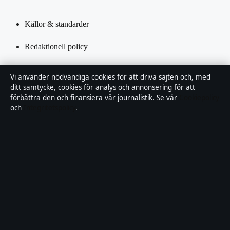
Källor & standarder
Redaktionell policy
Rättelsepolicy
Vi använder nödvändiga cookies för att driva sajten och, med
ditt samtycke, cookies för analys och annonsering för att
Tillgänglighetsredogörelse
förbättra den och finansiera vår journalistik. Se vår
Cookiepolicy
och
Integritetspolicy
.
Kändisar & integritet
Integritetspolicy
Om Saklinjen i korthet
Saklinjen är en oberoende svensk digital nyhetssajt med fokus på
film, tv, kultur och nöjesnyheter. Varje artikel har en namngiven
byline, granskas av en redaktör och faktagranskas innan publicering.
Vi rättar misstag skyndsamt. Allmänna förfrågningar: