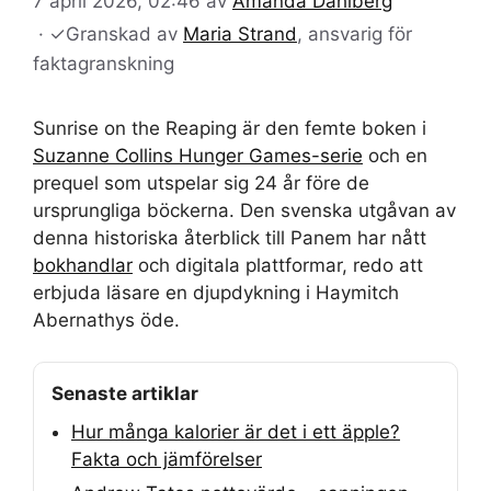
7 april 2026, 02:46
av
Amanda Dahlberg
·
✓
Granskad av
Maria Strand
, ansvarig för
faktagranskning
Sunrise on the Reaping är den femte boken i
Suzanne Collins Hunger Games-serie
och en
prequel som utspelar sig 24 år före de
ursprungliga böckerna. Den svenska utgåvan av
denna historiska återblick till Panem har nått
bokhandlar
och digitala plattformar, redo att
erbjuda läsare en djupdykning i Haymitch
Abernathys öde.
Senaste artiklar
Hur många kalorier är det i ett äpple?
Fakta och jämförelser