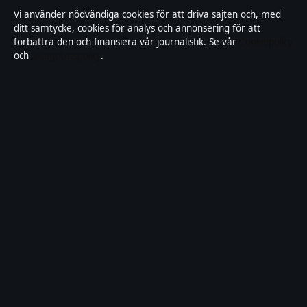
Vi använder nödvändiga cookies för att driva sajten och, med
Om Saklinjen i korthet
ditt samtycke, cookies för analys och annonsering för att
förbättra den och finansiera vår journalistik. Se vår
Cookiepolicy
och
Integritetspolicy
.
Saklinjen är en oberoende svensk digital nyhetssajt
med fokus på film, tv, kultur och nöjesnyheter. Varje
artikel har en namngiven byline, granskas av en
redaktör och faktagranskas innan publicering.
Vi rättar misstag skyndsamt. Allmänna förfrågningar:
info@saklinjen.se
.
saklinjen.se drivs av Strandkajen Publishing Limited
(Malta Business Registry: C 89712).
© 2026 saklinjen.se ·
WorldRSS
·
Så verifierar vi vår rapportering