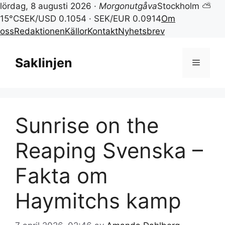
lördag, 8 augusti 2026 ·
Morgonutgåva
Stockholm ⛅
15°C
SEK/USD 0.1054 · SEK/EUR 0.0914
Om
oss
Redaktionen
Källor
Kontakt
Nyhetsbrev
Hoppa
till
Saklinjen
Meny
innehåll
Sunrise on the
Reaping Svenska –
Fakta om
Haymitchs kamp