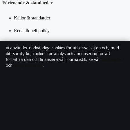
Förtroende & standarder
Källor & standarder
Redaktionell policy
Rättelsepolicy
Vi använder nödvändiga cookies för att driva sajten och, med
ditt samtycke, cookies för analys och annonsering för att
Tillgänglighetsredogörelse
förbättra den och finansiera vår journalistik. Se vår
Cookiepolicy
och
Integritetspolicy
.
Kändisar & integritet
Integritetspolicy
Om Saklinjen i korthet
Saklinjen är en oberoende svensk digital nyhetssajt med fokus på
film, tv, kultur och nöjesnyheter. Varje artikel har en namngiven
byline, granskas av en redaktör och faktagranskas innan publicering.
Vi rättar misstag skyndsamt. Allmänna förfrågningar: