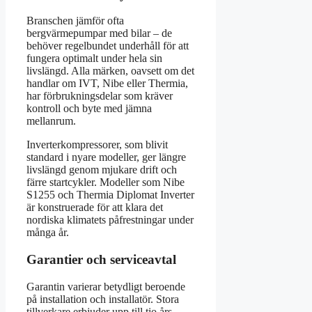
Branschen jämför ofta
bergvärmepumpar med bilar – de
behöver regelbundet underhåll för att
fungera optimalt under hela sin
livslängd. Alla märken, oavsett om det
handlar om IVT, Nibe eller Thermia,
har förbrukningsdelar som kräver
kontroll och byte med jämna
mellanrum.
Inverterkompressorer, som blivit
standard i nyare modeller, ger längre
livslängd genom mjukare drift och
färre startcykler. Modeller som Nibe
S1255 och Thermia Diplomat Inverter
är konstruerade för att klara det
nordiska klimatets påfrestningar under
många år.
Garantier och serviceavtal
Garantin varierar betydligt beroende
på installation och installatör. Stora
tillverkare erbjuder upp till tio års