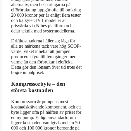
alternativ, men besparingarna på
elförbrukning uppgår ofta till omkring
20 000 kronor per år enligt flera tester
och kalkyler. IVT-modeller är
prisvärda via Nibes plattform och
delar teknik med systermodellerna.
Driftkostnaderna håller sig låga för
alla tre märkena tack vare hög SCOP-
värde, vilket innebär att pumpen
producerar fyra till fem gånger mer
värme än den förbrukar i eleffekt.
Detta gör den lönsam över tid trots det
högre initialpriset.
Kompressorbyte – den
största kostnaden
Kompressorn är pumpens mest
kostnadskrävande komponent, och ett
byte ligger ofta på hälften av priset för
en ny pump. Enligt användarforum
ligger kostnaden vanligtvis mellan 50
000 och 100 000 kronor beroende på