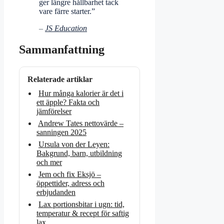
ger längre hållbarhet tack
vare färre starter.”
–
JS Education
Sammanfattning
Relaterade artiklar
Hur många kalorier är det i
ett äpple? Fakta och
jämförelser
Andrew Tates nettovärde –
sanningen 2025
Ursula von der Leyen:
Bakgrund, barn, utbildning
och mer
Jem och fix Eksjö –
öppettider, adress och
erbjudanden
Lax portionsbitar i ugn: tid,
temperatur & recept för saftig
lax