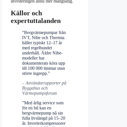
investeringen ännu mer mångsidig.
Källor och
expertuttalanden
”Bergvärmepumpar från
IVT, Nibe och Thermia
håller typiskt 12–17 år
med regelbundet
underhåll. Äldre Nibe-
modeller har
dokumenterats köra upp
till 100 000 timmar utan
större ingrepp.”
– Användarrapporter på
Byggahus och
Värmepumpsforum
”Med årlig service som
för en bil kan en
bergvärmepump nå sin
fulla livslängd på 15–20
år. Inverterkompressorer