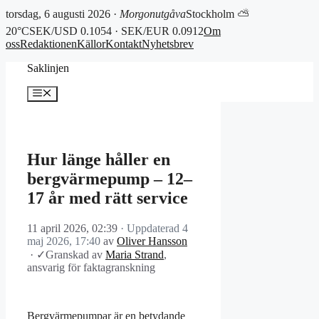
torsdag, 6 augusti 2026 ·
Morgonutgåva
Stockholm ⛅
20°C
SEK/USD 0.1054 · SEK/EUR 0.0912
Om
oss
Redaktionen
Källor
Kontakt
Nyhetsbrev
Hoppa
Saklinjen
till
innehåll
Meny
Hur länge håller en
bergvärmepump – 12–
17 år med rätt service
11 april 2026, 02:39
· Uppdaterad
4
maj 2026, 17:40
av
Oliver Hansson
·
✓
Granskad av
Maria Strand
,
ansvarig för faktagranskning
Bergvärmepumpar är en betydande