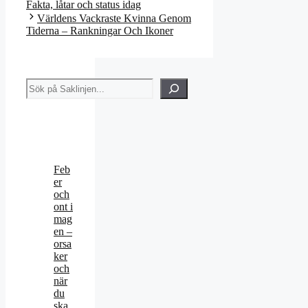
Fakta, låtar och status idag
Världens Vackraste Kvinna Genom
Tiderna – Rankningar Och Ikoner
Sök
Feb
er
och
ont i
mag
en –
orsa
ker
och
när
du
ska