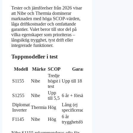
Tester och jämförelser från 2026 visar
att Nibe och Thermia dominerar
marknaden med höga SCOP-värden,
låga driftkostnader och omfattande
garantier. Valet beror till stor del på
vilka egenskaper som prioriteras –
långsiktig trygghet, tyst drift eller
integrerade funktioner.
Toppmodeller i test
Modell
Märke
SCOP
Garanti
Tredje
S1155
Nibe
högst i
Upp till 18 år
test
Upp
S1255
Nibe
6 år + försäkring
till 5,5
Diplomat
Lång (ej
Thermia
Hög
Inverter
specificerad)
6 år
F1145
Nibe
Hög
trygghetsförsäkring
Nibe S1155 rekommenderas ofta för