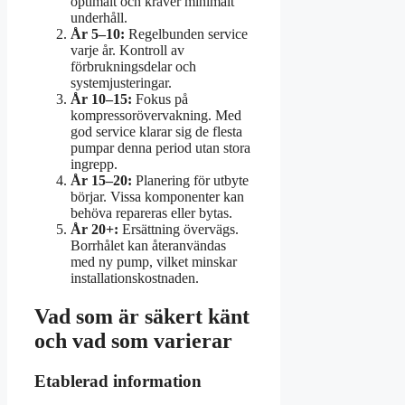
optimalt och kräver minimalt
underhåll.
År 5–10:
Regelbunden service
varje år. Kontroll av
förbrukningsdelar och
systemjusteringar.
År 10–15:
Fokus på
kompressorövervakning. Med
god service klarar sig de flesta
pumpar denna period utan stora
ingrepp.
År 15–20:
Planering för utbyte
börjar. Vissa komponenter kan
behöva repareras eller bytas.
År 20+:
Ersättning övervägs.
Borrhålet kan återanvändas
med ny pump, vilket minskar
installationskostnaden.
Vad som är säkert känt
och vad som varierar
Etablerad information