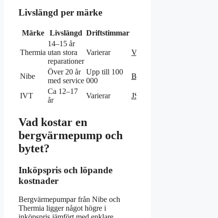
Livslängd per märke
Märke
Livslängd
Driftstimmar
Källa
14–15 år
Thermia
utan stora
Varierar
Värmepumpsforum
reparationer
Över 20 år
Upp till 100
Nibe
Byggahus
med service
000
Ca 12–17
IVT
Varierar
JS Education
år
Vad kostar en
bergvärmepump och
bytet?
Inköpspris och löpande
kostnader
Bergvärmepumpar från Nibe och
Thermia ligger något högre i
inköpspris jämfört med enklare