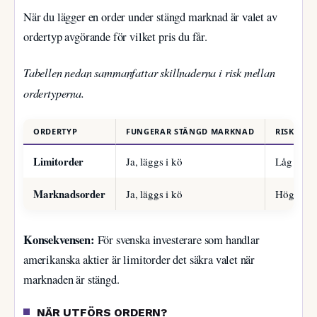
När du lägger en order under stängd marknad är valet av
ordertyp avgörande för vilket pris du får.
Tabellen nedan sammanfattar skillnaderna i risk mellan
ordertyperna.
ORDERTYP
FUNGERAR STÄNGD MARKNAD
RISK
Limitorder
Ja, läggs i kö
Låg – du 
Marknadsorder
Ja, läggs i kö
Hög – pri
Konsekvensen:
För svenska investerare som handlar
amerikanska aktier är limitorder det säkra valet när
marknaden är stängd.
NÄR UTFÖRS ORDERN?