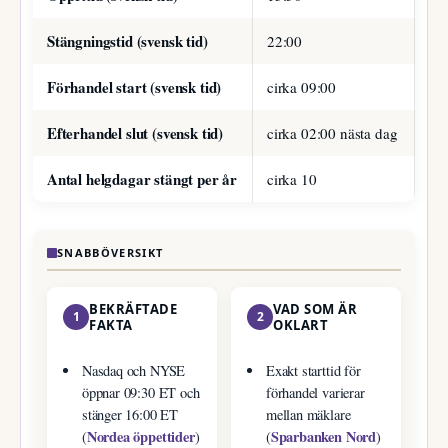
Stängningstid (svensk tid)
22:00
Förhandel start (svensk tid)
cirka 09:00
Efterhandel slut (svensk tid)
cirka 02:00 nästa dag
Antal helgdagar stängt per år
cirka 10
SNABBÖVERSIKT
BEKRÄFTADE
VAD SOM ÄR
1
2
FAKTA
OKLART
Nasdaq och NYSE
Exakt starttid för
öppnar 09:30 ET och
förhandel varierar
stänger 16:00 ET
mellan mäklare
Nordea öppettider
Sparbanken Nord
(
)
(
)