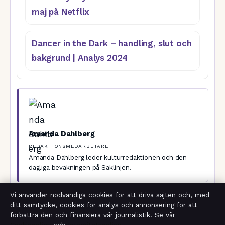
maj på Netflix
Dancer in the Dark – handling, slut och
bakgrund | Analys 2024
Amanda Dahlberg
REDAKTIONSMEDARBETARE
Amanda Dahlberg leder kulturredaktionen och den
dagliga bevakningen på Saklinjen.
Vi använder nödvändiga cookies för att driva sajten och, med
KATEGORIER
REPORTAGE
ditt samtycke, cookies för analys och annonsering för att
WHEN WE WERE KINGS SPEL – RECENSION, REGLER,
förbättra den och finansiera vår journalistik. Se vår
GUIDE 2025