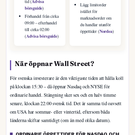
Advisa
tid (
Lägg limitorder
börsguide
)
istället för
Förhandel från cirka
marknadsorder om
09:00 – efterhandel
du handlar utanför
till cirka 02:00
Nordea
öppettider (
)
Advisa börsguide
(
)
När öppnar Wall Street?
För svenska investerare är den viktigaste tiden att hålla koll
på klockan 15:30 – då öppnar Nasdaq och NYSE för
ordinarie handel. Stängning sker sex och en halv timme
senare, klockan 22:00 svensk tid. Det är samma tid oavsett
om USA har sommar- eller vintertid, eftersom båda
länderna skiftar samtidigt (om än med olika datum).
ORDINARIE ÖPPETTIDER FÖR NASDAQ OCH