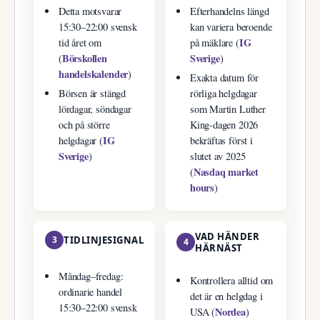
Detta motsvarar
Efterhandelns längd
15:30–22:00 svensk
kan variera beroende
IG
tid året om
på mäklare (
Börskollen
Sverige
(
)
handelskalender
)
Exakta datum för
Börsen är stängd
rörliga helgdagar
lördagar, söndagar
som Martin Luther
och på större
King-dagen 2026
IG
helgdagar (
bekräftas först i
Sverige
)
slutet av 2025
Nasdaq market
(
hours
)
VAD HÄNDER
3
TIDLINJESIGNAL
4
HÄRNÄST
Måndag–fredag:
Kontrollera alltid om
ordinarie handel
det är en helgdag i
15:30–22:00 svensk
Nordea
USA (
)