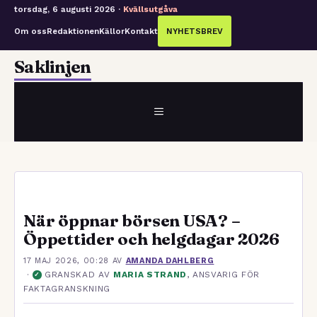
torsdag, 6 augusti 2026 ·
Kvällsutgåva
Om oss
Redaktionen
Källor
Kontakt
NYHETSBREV
Hoppa
Saklinjen
till
innehåll
MENY
När öppnar börsen USA? –
Öppettider och helgdagar 2026
17 MAJ 2026, 00:28
AV
AMANDA DAHLBERG
·
GRANSKAD AV
MARIA STRAND
, ANSVARIG FÖR
✓
FAKTAGRANSKNING